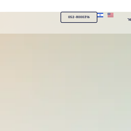
052-8000316
ר