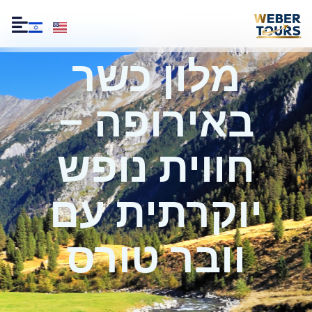
מלון כשר
באירופה –
חווית נופש
יוקרתית עם
וובר טורס